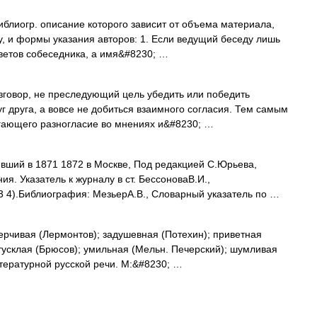
блиогр. описание которого зависит от объема материала,
у, и формы указания авторов: 1. Если ведущий беседу лишь
тветов собеседника, а имя&#8230; …
овор, не преследующий цель убедить или победить
г друга, а вовсе не добиться взаимного согласия. Тем самым
агающего разногласие во мнениях и&#8230; …
вший в 1871 1872 в Москве, Под редакцией С.Юрьева,
. Указатель к журналу в ст. БессоноваВ.И.,
3 4).Библиография: МезьерА.В., Словарный указатель по …
ерчивая (Лермонтов); задушевная (Потехин); приветная
 тусклая (Брюсов); умильная (Мельн. Печерский); шумливая
тературной русской речи. М:&#8230; …