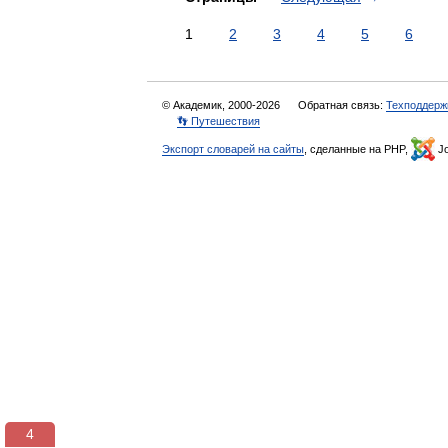
1
2
3
4
5
6
© Академик, 2000-2026
Обратная связь:
Техподдерж
👣 Путешествия
Экспорт словарей на сайты
, сделанные на PHP,
Jo
3