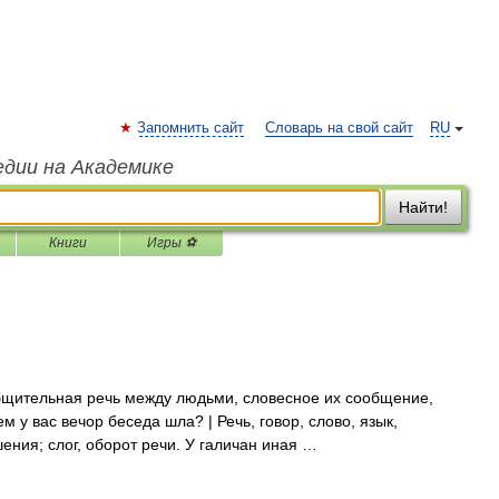
Запомнить сайт
Словарь на свой сайт
RU
едии на Академике
Найти!
Книги
Игры ⚽
бщительная речь между людьми, словесное их сообщение,
м у вас вечор беседа шла? | Речь, говор, слово, язык,
ения; слог, оборот речи. У галичан иная …