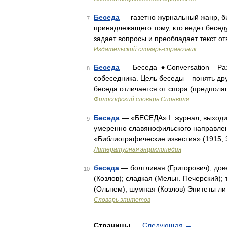
Беседа
— газетно журнальный жанр, би
7
принадлежащего тому, кто ведет бесед
задает вопросы и преобладает текст о
Издательский словарь-справочник
Беседа
— Беседа ♦ Conversation Разг
8
собеседника. Цель беседы – понять дру
беседа отличается от спора (предпол
Философский словарь Спонвиля
Беседа
— «БЕСЕДА» I. журнал, выходи
9
умеренно славянофильского направления
«Библиографические известия» (1915, 
Литературная энциклопедия
беседа
— болтливая (Григорович); дов
10
(Козлов); сладкая (Мельн. Печерский);
(Ольнем); шумная (Козлов) Эпитеты ли
Словарь эпитетов
Страницы
Следующая
→