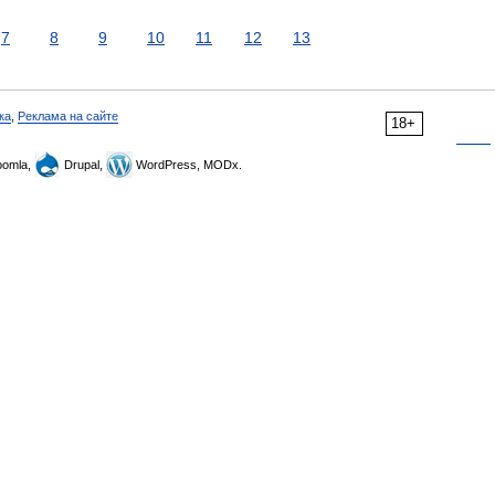
7
8
9
10
11
12
13
ка
,
Реклама на сайте
18+
omla,
Drupal,
WordPress, MODx.