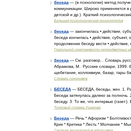
беседа
— (в психологии) метод получ
2
коммуникации. Широко применяется в р
детской и др.). Краткий психологическ
Большая психологическая энциклопедия
беседа
— закончилась • действие, субъ
3
беседа кончилась • действие, субъект, 
продолжение беседу вести • действие,
Глагольной сочетаемости непредметных и
беседа
— См. разговор... Словарь рус
4
Абрамова, М.: Русские словари, 1999. 
щебетание, коллоквиум, базар, тары б
Словарь синонимов
БЕСЕДА
— БЕСЕДА, беседы, жен. 1. Ра
5
Беседа затянулась далеко за полночь.
беседу. 3. То же, что интервью (газет.
Толковый словарь Ушакова
Беседа
— Речь * Афоризм * Болтливость
6
Крик * Критика * Лесть * Молчание * М
Сводная энциклопедия афоризмов