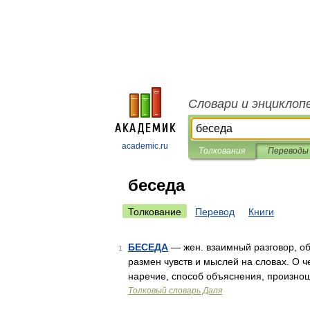
Словари и энциклоп
academic.ru
Толкования
Переводы
беседа
Толкование
Перевод
Книги
БЕСЕДА
— жен. взаимный разговор, о
1
размен чувств и мыслей на словах. О че
наречие, способ объяснения, произнош
Толковый словарь Даля