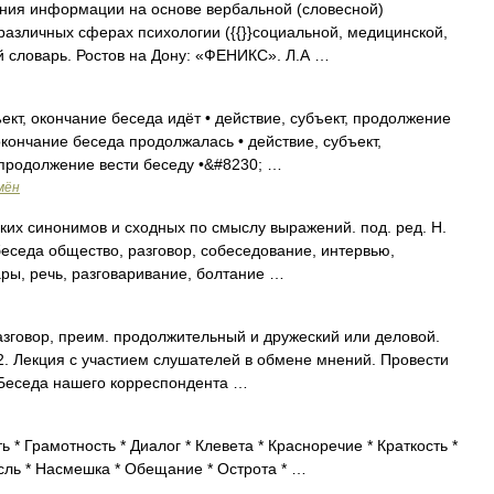
ения информации на основе вербальной (словесной)
азличных сферах психологии ({{}}социальной, медицинской,
ий словарь. Ростов на Дону: «ФЕНИКС». Л.А …
ект, окончание беседа идёт • действие, субъект, продолжение
окончание беседа продолжалась • действие, субъект,
 продолжение вести беседу •&#8230; …
мён
ских синонимов и сходных по смыслу выражений. под. ред. Н.
беседа общество, разговор, собеседование, интервью,
ары, речь, разговаривание, болтание …
зговор, преим. продолжительный и дружеский или деловой.
 2. Лекция с участием слушателей в обмене мнений. Провести
). Беседа нашего корреспондента …
 * Грамотность * Диалог * Клевета * Красноречие * Краткость *
ысль * Насмешка * Обещание * Острота * …